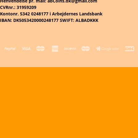
Henvendelse pr. mail: abCoins.dk@gmail.com
CVRnr.: 31959209
Kontonr. 5342 0248177 i Arbejdernes Landsbank
IBAN: DK5053420000248177 SWIFT: ALBADKKK