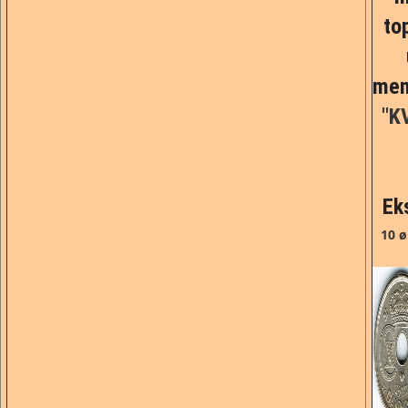
to
men
"KV
Ek
10 ø