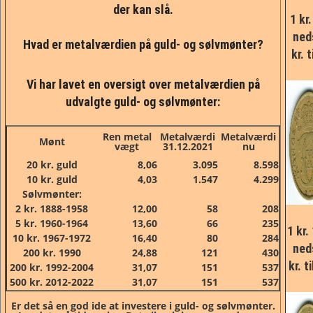
der kan slå.
1 kr.
ned
Hvad er metalværdien på guld- og sølvmønter?
kr. 
Vi har lavet en oversigt over metalværdien på
udvalgte guld- og sølvmønter:
Ren metal
Metalværdi
Metalværdi
Mønt
vægt
31.12.2021
nu
20 kr. guld
8,06
3.095
8.598
10 kr. guld
4,03
1.547
4.299
Sølvmønter:
2 kr. 1888-1958
12,00
58
208
5 kr. 1960-1964
13,60
66
235
1 kr.
10 kr. 1967-1972
16,40
80
284
ned
200 kr. 1990
24,88
121
430
kr. t
200 kr. 1992-2004
31,07
151
537
500 kr. 2012-2022
31,07
151
537
Er det så en god ide at investere i guld- og sølvmønter.