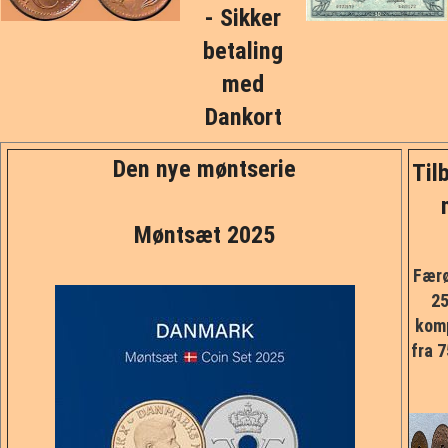
- Sikker
PRØVE/FEJL
betaling
MØNTSÆT
med
Dankort
DK SEDLER
Den nye møntserie
Tilb
UDLAND
ANDET
Møntsæt 2025
Færø
MARKED
25
kom
FORSIDE
fra 7
KURV
BESTIL