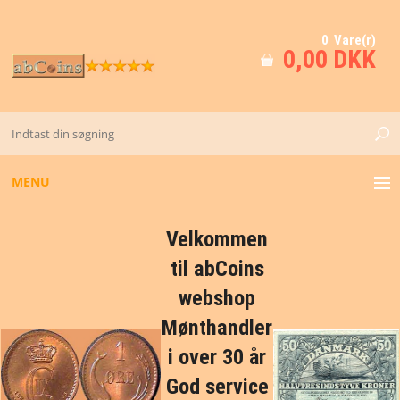
0 Vare(r)
0,00 DKK
MENU
GULD
Velkommen
til abCoins
KV. M - 0 - 01
webshop
Mønthandler
DK FØR 1874
i over 30 år
DK FRA 1873
God service