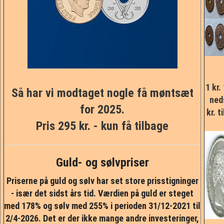
NYHEDER
TILBUD
PERSONDATAPOLITIK
1 kr.
Så har vi modtaget nogle få møntsæt
VILKÅR
ned
for 2025.
kr. t
Pris 295 kr. - kun få tilbage
SØGNING
DIN SIDE
Guld- og sølvpriser
Priserne på guld og sølv har set store prisstigninger
- især det sidst års tid. Værdien på guld er steget
med 178% og sølv med 255% i perioden 31/12-2021 til
2/4-2026. Det er der ikke mange andre investeringer,