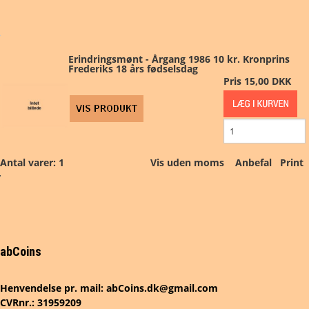
PRØVE/FEJL
MØNTSÆT
Erindringsmønt - Årgang 1986 10 kr. Kronprins
Frederiks 18 års fødselsdag
Pris
15,00 DKK
DK SEDLER
UDLAND
ANDET
Antal varer: 1
Vis uden moms
Anbefal
Print
MARKED
FORSIDE
abCoins
KURV
Henvendelse pr. mail: abCoins.dk@gmail.com
BESTIL
CVRnr.: 31959209