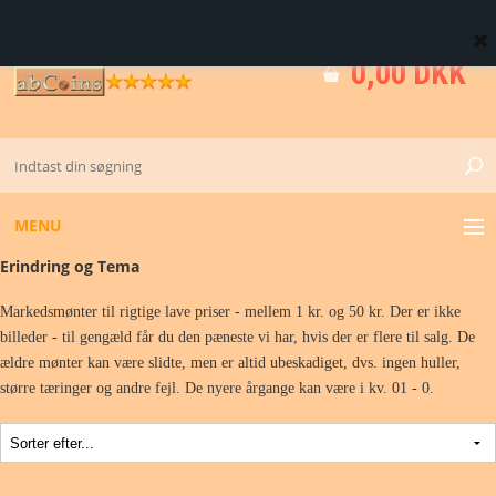
0 Vare(r)
0,00 DKK
MENU
Erindring og Tema
GULD
Markedsmønter til rigtige lave priser - mellem 1 kr. og 50 kr. Der er ikke
billeder - til gengæld får du den pæneste vi har, hvis der er flere til salg. De
KV. M - 0 - 01
ældre mønter kan være slidte, men er altid ubeskadiget, dvs. ingen huller,
større tæringer og andre fejl. De nyere årgange kan være i kv. 01 - 0.
DK FØR 1874
DK FRA 1873