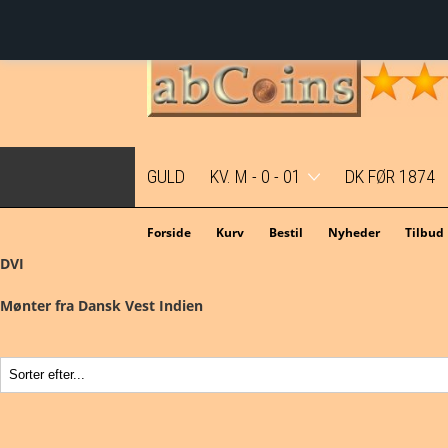
GULD
KV. M - 0 - 01
DK FØR 1874
Mønter i topkvalitet før M2
Forside
Kurv
Bestil
Nyheder
Tilbud
DVI
Mønter i topkvalitet - M2
Mønter fra Dansk Vest Indien