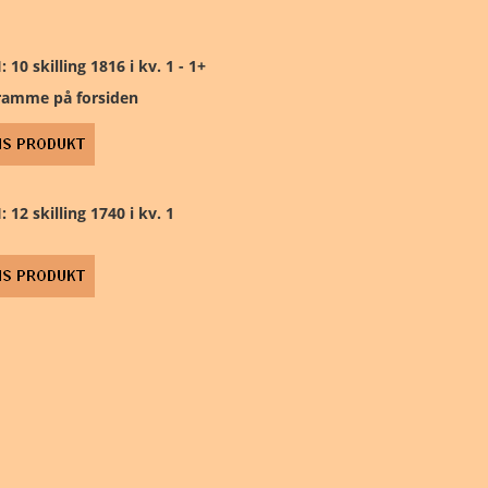
10 øre
100 kr.
: 10 skilling 1816 i kv. 1 - 1+
ramme på forsiden
25 øre
200 kr.
½ kr. og 50 øre
500 kr.
1 kr.
1000 kr.
: 12 skilling 1740 i kv. 1
2 kr.
5 kr.
10 kr.
20 kr.