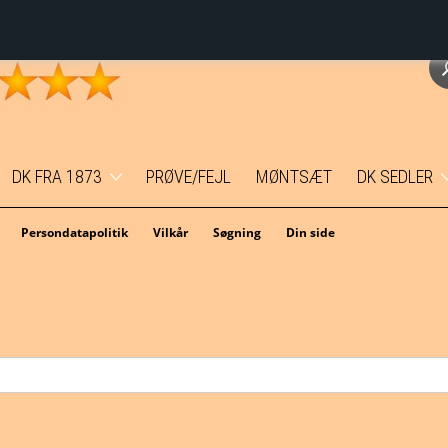
DK FRA 1873
PRØVE/FEJL
MØNTSÆT
DK SEDLER
Erindringsmønter
1 kr.
Persondatapolitik
Vilkår
Søgning
Din side
Temamønter
5 kr.
1 øre
10 kr.
2 øre
20 kr.
5 øre
50 kr.