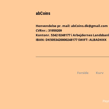
abCoins
Henvendelse pr. mail: abCoins.dk@gmail.com
CVRnr.: 31959209
Kontonr. 5342 0248177 i Arbejdernes Landsban
IBAN: DK5053420000248177 SWIFT: ALBADKKK
Forside
Kurv