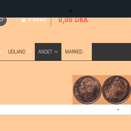
0,00 DKK
0 Vare(r)
UDLAND
ANDET
MARKED
Udenlandske mønter
Færøerne
1 øre
Udenlandske sedler
Grønland
2 øre
DVI
5 øre
Trankebar
10 øre
Medaljer
25 øre