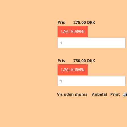
Samlinger
½ kr. og 50 øre
Pris
275,00 DKK
Kataloger og litteratur
1 kr.
Gavekort
2 kr.
Andet
5 kr.
Pris
750,00 DKK
Specialaftaler
10 kr.
20 kr.
Vis uden moms
Anbefal
Print
Før 1874
Erindring og Tema
Posemarked