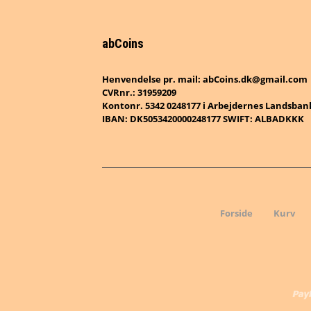
abCoins
Henvendelse pr. mail: abCoins.dk@gmail.com
CVRnr.: 31959209
Kontonr. 5342 0248177 i Arbejdernes Landsban
IBAN: DK5053420000248177 SWIFT: ALBADKKK
Forside
Kurv