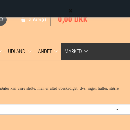
0,00 DKK
0 Vare(r)
UDLAND
ANDET
MARKED
Udenlandske mønter
Færøerne
1 øre
Udenlandske sedler
Grønland
2 øre
mønter kan være slidte, men er altid ubeskadiget, dvs. ingen huller, større
DVI
5 øre
Trankebar
10 øre
Medaljer
25 øre