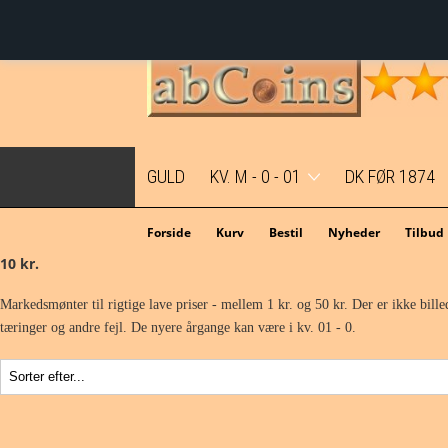
GULD
KV. M - 0 - 01
DK FØR 1874
Mønter i topkvalitet før M2
Forside
Kurv
Bestil
Nyheder
Tilbud
10 kr.
Mønter i topkvalitet - M2
Markedsmønter til rigtige lave priser - mellem 1 kr. og 50 kr. Der er ikke billed
tæringer og andre fejl. De nyere årgange kan være i kv. 01 - 0.