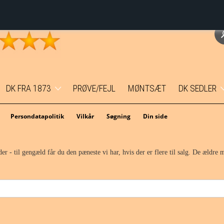
DK FRA 1873
PRØVE/FEJL
MØNTSÆT
DK SEDLER
Erindringsmønter
1 kr.
Persondatapolitik
Vilkår
Søgning
Din side
Temamønter
5 kr.
er - til gengæld får du den pæneste vi har, hvis der er flere til salg. De ældre 
1 øre
10 kr.
2 øre
20 kr.
5 øre
50 kr.