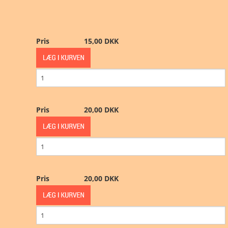
Samlinger
½ kr. og 50 øre
Pris
15,00 DKK
Kataloger og litteratur
1 kr.
Gavekort
2 kr.
Andet
5 kr.
Pris
20,00 DKK
Specialaftaler
10 kr.
20 kr.
Før 1874
Pris
20,00 DKK
Erindring og Tema
Posemarked