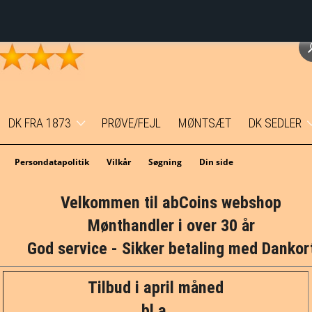
DK FRA 1873
PRØVE/FEJL
MØNTSÆT
DK SEDLER
Erindringsmønter
1 kr.
Persondatapolitik
Vilkår
Søgning
Din side
Temamønter
5 kr.
Velkommen til abCoins webshop
Mønthandler i over 30 år
1 øre
10 kr.
God service - Sikker betaling med Dankor
2 øre
20 kr.
Tilbud i april måned
5 øre
50 kr.
bl.a.