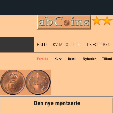
GULD
KV. M - 0 - 01
DK FØR 1874
Mønter i topkvalitet før M2
Forside
Kurv
Bestil
Nyheder
Tilbud
Mønter i topkvalitet - M2
Den nye møntserie