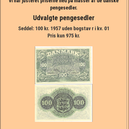
Vi har justeret priserne ned på masser af de danske
pengesedler.
Samlinger
½ kr. og 50 øre
Udvalgte pengesedler
Kataloger og litteratur
1 kr.
Seddel: 100 kr. 1957 uden bogstav r i kv. 01
Pris kun 975 kr.
Gavekort
2 kr.
Andet
5 kr.
Specialaftaler
10 kr.
20 kr.
Før 1874
Erindring og Tema
Posemarked