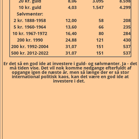
20 kr. guld
8,06
3.095
8.598
10 kr. guld
4,03
1.547
4.299
Sølvmønter:
2 kr. 1888-1958
12,00
58
208
5 kr. 1960-1964
13,60
66
235
10 kr. 1967-1972
16,40
80
284
200 kr. 1990
24,88
121
430
200 kr. 1992-2004
31,07
151
537
500 kr. 2012-2022
31,07
151
537
Er det så en god ide at investere i guld- og sølvmønter. Ja - det
må tiden vise. Det vil nok komme nedgange efterfuldt af
opgange igen de næste år, men så længe der er så stor
international politisk kaos, kan det være en god ide at
investere i det.