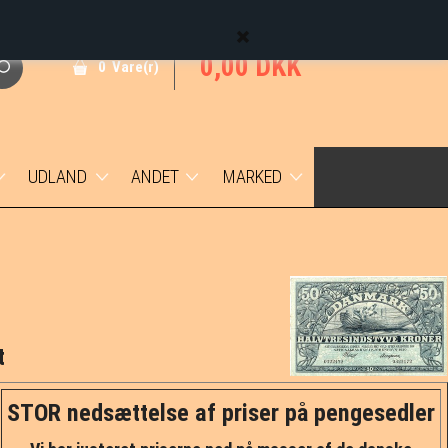
0,00 DKK
0 Vare(r)
UDLAND
ANDET
MARKED
Udenlandske mønter
Færøerne
1 øre
Udenlandske sedler
Grønland
2 øre
DVI
5 øre
t
Trankebar
10 øre
STOR nedsættelse af priser på pengesedler
Medaljer
25 øre