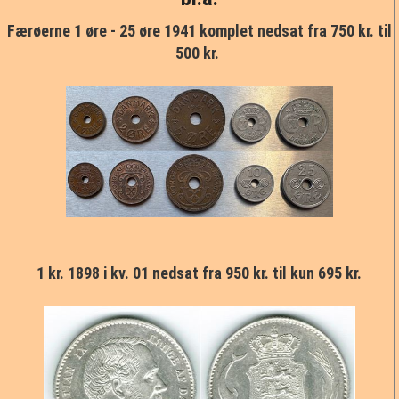
Færøerne 1 øre - 25 øre 1941 komplet nedsat fra 750 kr. til
10 øre
100 kr.
500 kr.
25 øre
200 kr.
½ kr. og 50 øre
500 kr.
1 kr.
1000 kr.
2 kr.
5 kr.
1 kr. 1898 i kv. 01 nedsat fra 950 kr. til kun 695 kr.
10 kr.
20 kr.