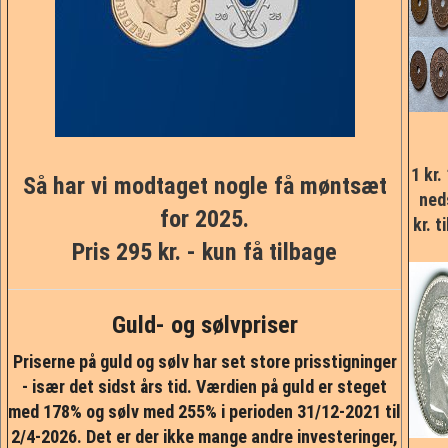
NYHEDER
TILBUD
PERSONDATAPOLITIK
1 kr.
Så har vi modtaget nogle få møntsæt
VILKÅR
ned
for 2025.
kr. t
Pris 295 kr. - kun få tilbage
SØGNING
DIN SIDE
Guld- og sølvpriser
Priserne på guld og sølv har set store prisstigninger
- især det sidst års tid. Værdien på guld er steget
med 178% og sølv med 255% i perioden 31/12-2021 til
2/4-2026. Det er der ikke mange andre investeringer,