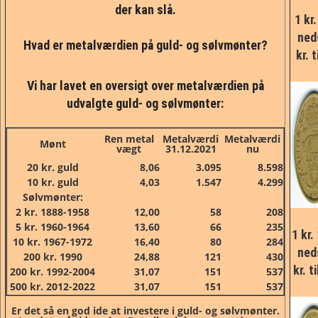
der kan slå.
1 kr.
ned
Hvad er metalværdien på guld- og sølvmønter?
kr. 
Vi har lavet en oversigt over metalværdien på
udvalgte guld- og sølvmønter:
Ren metal
Metalværdi
Metalværdi
Mønt
vægt
31.12.2021
nu
20 kr. guld
8,06
3.095
8.598
10 kr. guld
4,03
1.547
4.299
Sølvmønter:
2 kr. 1888-1958
12,00
58
208
5 kr. 1960-1964
13,60
66
235
1 kr.
10 kr. 1967-1972
16,40
80
284
ned
200 kr. 1990
24,88
121
430
kr. t
200 kr. 1992-2004
31,07
151
537
500 kr. 2012-2022
31,07
151
537
Er det så en god ide at investere i guld- og sølvmønter.