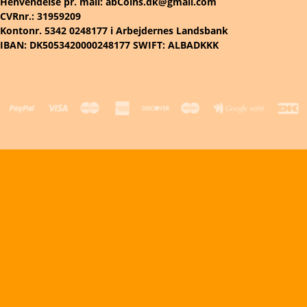
Henvendelse pr. mail: abCoins.dk@gmail.com
CVRnr.: 31959209
Kontonr. 5342 0248177 i Arbejdernes Landsbank
IBAN: DK5053420000248177 SWIFT: ALBADKKK