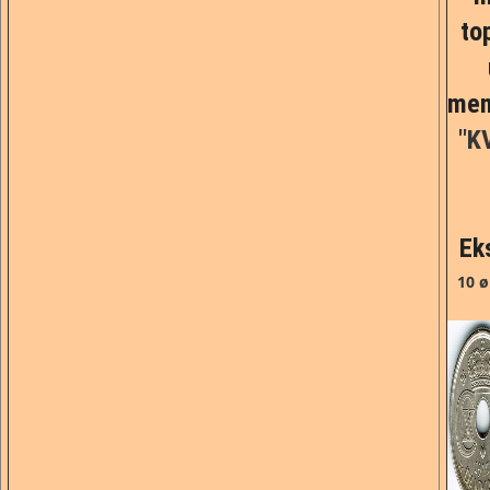
to
men
"KV
Ek
10 ø