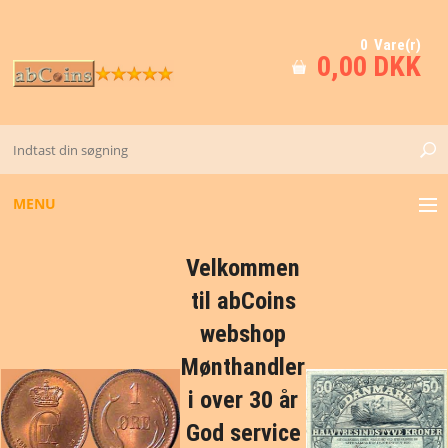
0 Vare(r)
0,00 DKK
MENU
GULD
Velkommen
til abCoins
KV. M - 0 - 01
webshop
Mønthandler
DK FØR 1874
i over 30 år
DK FRA 1873
God service