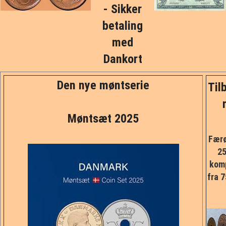
- Sikker
PRØVE/FEJL
betaling
MØNTSÆT
med
Dankort
DK SEDLER
Den nye møntserie
Tilb
UDLAND
ANDET
Møntsæt 2025
Færø
MARKED
25
kom
FORSIDE
fra 7
KURV
BESTIL